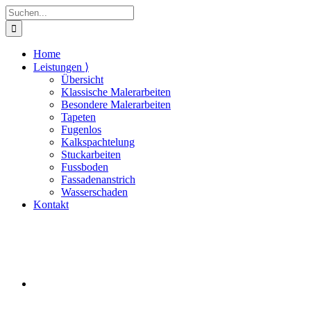
Zum
Suche
Inhalt
nach:
springen
Home
Leistungen ⟩
Übersicht
Klassische Malerarbeiten
Besondere Malerarbeiten
Tapeten
Fugenlos
Kalkspachtelung
Stuckarbeiten
Fussboden
Fassadenanstrich
Wasserschaden
Kontakt